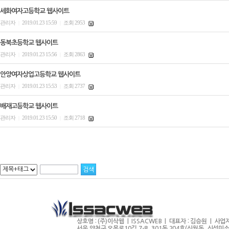
세화여자고등학교 웹사이트
관리자
2019.01.23 15:59
조회 2953
|
|
동북초등학교 웹사이트
관리자
2019.01.23 15:56
조회 2863
|
|
안양여자상업고등학교 웹사이트
관리자
2019.01.23 15:53
조회 2737
|
|
배재고등학교 웹사이트
관리자
2019.01.23 15:50
조회 2718
|
|
상호명 : (주)이삭웹 | ISSACWEB | 대표자 : 김승원 | 사업자
서울 양천구 오목로10길 7-8, 301동 204호(신월동, 신성미소지움2차) 